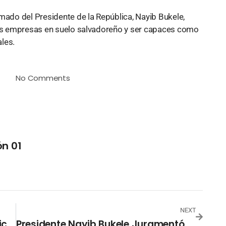
mado del Presidente de la República, Nayib Bukele,
 sus empresas en suelo salvadoreño y ser capaces como
les.
No Comments
n 01
NEXT
Ministerio De Salud Distribuye Medicamentos Donados Por La Fundación Jerusalem Y Cross International
Presidente Nayib Bukele Juramentó A Los Nuevos Funcionarios De Su Gabinete