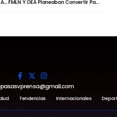
50,000 Inspecciones De Precios De Alimentos Y Combustibles Registra Gobierno
FMLN Y OEA Planeaban Convertir Pandillas En Nueva Guerrilla
pasasvprensa@gmail.com
alud
Tendencias
Internacionales
Depor