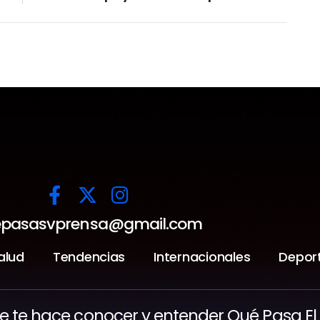
pasasvprensa@gmail.com
alud
Tendencias
Internacionales
Depor
ue te hace conocer y entender Qué Pasa El