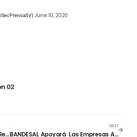
June 10, 2020
 (@SecPrensaSV)
ón 02
NEXT
Transporte Público No Entra En La Reapertura Inicial
BANDESAL Apoyará Las Empresas Afectadas Por Covid-19 En El País