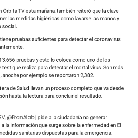
on Órbita TV esta mañana, también reiteró que la clave
ener las medidas higiénicas como lavarse las manos y
 social.
 tiene pruebas suficientes para detectar el coronavirus
antemente.
 113,656 pruebas y esto lo coloca como uno de los
 test que realiza para detectar el mortal virus. Son más
o, anoche por ejemplo se reportaron 2,382.
artera de Salud llevan un proceso completo que va desde
ión hasta la lectura para concluir el resultado.
SV
@FranAlabi
,
, pide a la ciudadanía no generar
o a la información que surge sobre la enfermedad en El
s medidas sanitarias dispuestas para la emergencia.