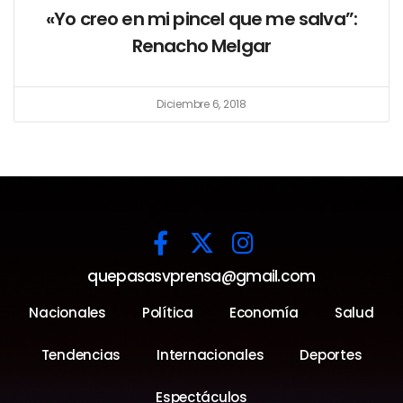
«Yo creo en mi pincel que me salva”:
Renacho Melgar
Diciembre 6, 2018
quepasasvprensa@gmail.com
Nacionales
Política
Economía
Salud
Tendencias
Internacionales
Deportes
Espectáculos