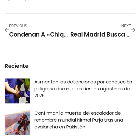
PREVIOUS
NEXT
Condenan A «Chiquillo Periquillo» A Nueve Años De Prisión
Real Madrid Busca Cerrar El Año Con Título En La Final De La Copa Intercontinental Contra Pachuca
Reciente
Aumentan las detenciones por conducción
peligrosa durante las fiestas agostinas de
2026
Confirman la muerte del escalador de
renombre mundial Nirmal Purja tras una
avalancha en Pakistán