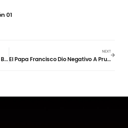
n 01
NEXT
Se Va “Memo” Y Llega “el Zarco” Al Banquillo De Los Tigriillos
El Papa Francisco Dio Negativo A Pruebas De Coronavirus