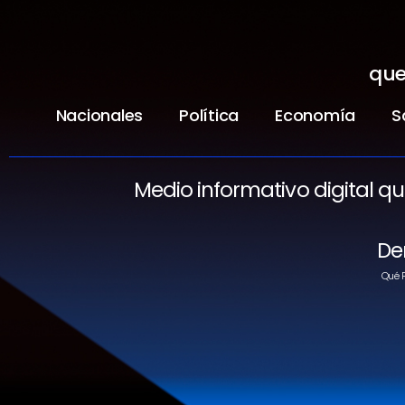
que
Nacionales
Política
Economía
S
Medio informativo digital q
De
Qué P