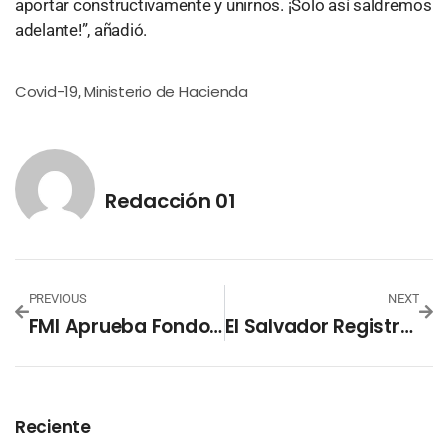
aportar constructivamente y unirnos. ¡Solo así saldremos
adelante!”, añadió.
Covid-19
Ministerio de Hacienda
,
Redacción 01
PREVIOUS
NEXT
FMI Aprueba Fondos Para Que Gobierno Enfrente Crisis Del Coronavirus
El Salvador Registra 30 Personas Recuperadas Por Covid-19
Reciente