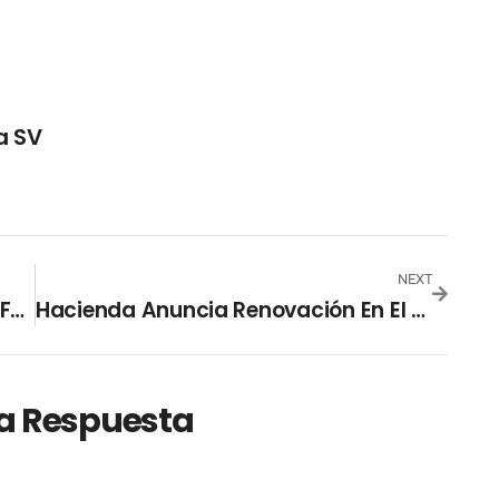
a SV
NEXT
Ministerio De Hacienda Trabaja En Fortalecer La Inversión Pública
Hacienda Anuncia Renovación En El Servicio NPE
a Respuesta