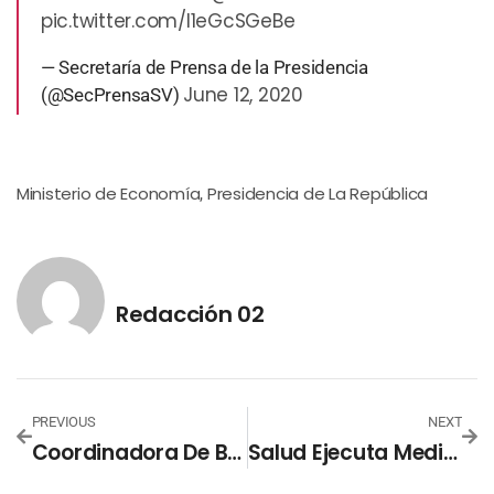
pic.twitter.com/l1eGcSGeBe
— Secretaría de Prensa de la Presidencia
June 12, 2020
(@SecPrensaSV)
Ministerio de Economía
Presidencia de La República
,
Redacción 02
PREVIOUS
NEXT
Coordinadora De Bienestar Social Reitera Compromiso De Apoyo A Familias En Albergues
Salud Ejecuta Medidas Para Evitar La Proliferación Del Aedes Aegypti