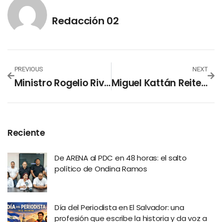
Redacción 02
PREVIOUS
NEXT
Ministro Rogelio Rivas Informa Captura De Peligroso Terrorista Con 4 Pistolas Y Una Subametralladora
Miguel Kattán Reitera Que El Gobierno Es El Menos Interesado En Cerrar La Economía
Reciente
De ARENA al PDC en 48 horas: el salto
político de Ondina Ramos
Día del Periodista en El Salvador: una
profesión que escribe la historia y da voz a