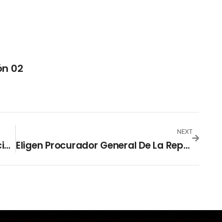
ón 02
NEXT
Denuncian Irregularidades En Elección De Hugo Carrillo Y Leonel Hernández
Eligen Procurador General De La República Y Presidente Del Tribunal De Ética