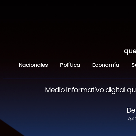
que
Nacionales
Política
Economía
S
Medio informativo digital q
De
Qué P