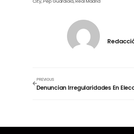
City
Pep Guardiola
Real Madrid
,
,
Redacci
PREVIOUS