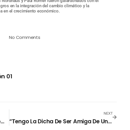
 Nordhaus y Paul Romer fueron galardonados con el
ros en la integración del cambio climático y la
ca en el crecimiento económico.
No Comments
n 01
NEXT
Nadia Murad Y Denis Mukwege, Premios Nobel De La Paz
“Tengo La Dicha De Ser Amiga De Un Santo”, Leonor Del Carmen Chacón