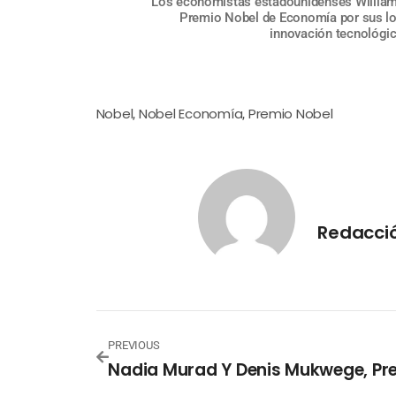
Los economistas estadounidenses William
Premio Nobel de Economía por sus log
innovación tecnológi
Nobel
Nobel Economía
Premio Nobel
,
,
Redacció
PREVIOUS