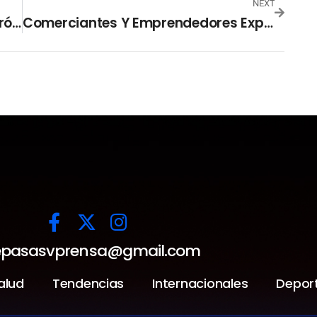
NEXT
Consejo De Ministros Pedirá Otra Prórroga Del Régimen De Excepción
Comerciantes Y Emprendedores Expresan Beneficios De SISTEMA FEDECRÉDITO
pasasvprensa@gmail.com
alud
Tendencias
Internacionales
Depor