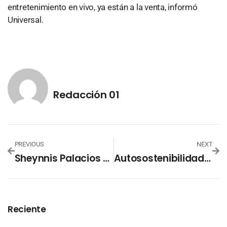
entretenimiento en vivo, ya están a la venta, informó
Universal.
Redacción 01
PREVIOUS
NEXT
Sheynnis Palacios Revela Que Miss Universo Le Regaló La Corona Original
Autosostenibilidad Penitenciaria: Nueva Fuente De Ingresos Para El Salvador
Reciente