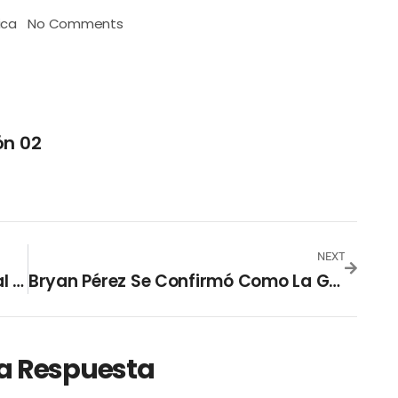
ica
No Comments
ón 02
NEXT
Artistas Ya Usan Plataforma Digital Y Pago En Línea De CNR
Bryan Pérez Se Confirmó Como La Gran Apuesta Nacional Para El “ALAS Latin Pro 2019”
a Respuesta