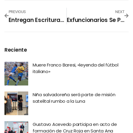
PREVIOUS
NEXT
Entregan Escrituras De Propiedad Y Contribuciones A Familias De La Finca La Bretaña
Exfuncionarios Se Presentan A Comparecer En La Comisión De Sobresueldos
Reciente
Muere Franco Baresi, «leyenda del fútbol
italiano»
Niña salvadoreña será parte de misión
satelital rumbo a la Luna
Gustavo Acevedo participa en acto de
formación de Cruz Roja en Santa Ana