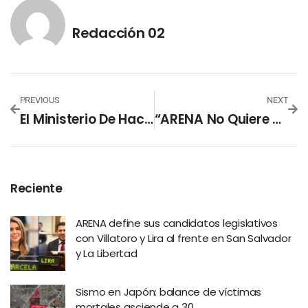
Redacción 02
PREVIOUS
NEXT
El Ministerio De Hacienda Advierte Que Los Préstamos Autorizados Por La Asamblea No Han Sido Derogados
“ARENA No Quiere Dar Su Voto Para Prorrogar El Estado De Emergencia”, Denuncia Milena Mayorga
Reciente
ARENA define sus candidatos legislativos
con Villatoro y Lira al frente en San Salvador
y La Libertad
Sismo en Japón: balance de víctimas
mortales asciende a 30