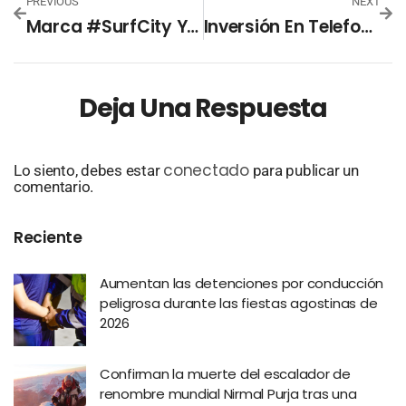
PREVIOUS
NEXT
Marca #SurfCity Ya Está Registrada En CNR
Inversión En Telefonía Es Clave Para Reducir La Brecha De Los ODS
Deja Una Respuesta
conectado
Lo siento, debes estar
para publicar un
comentario.
Reciente
Aumentan las detenciones por conducción
peligrosa durante las fiestas agostinas de
2026
Confirman la muerte del escalador de
renombre mundial Nirmal Purja tras una