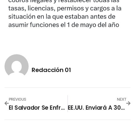
Redacción 01
PREVIOUS
NEXT
El Salvador Se Enfrentará A Estados Unidos Por Un Boleto Al Mundial De Fútbol Playa Seychelles 2025
EE.UU. Enviará A 300 Presuntos Miembros Del Tren De Aragua A Megacárcel De El Salvador