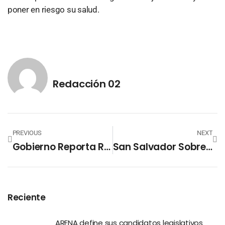
poner en riesgo su salud.
Redacción 02
PREVIOUS
NEXT
Gobierno Reporta Reducción En Homicidios De 76% En Municipios Como Soyapango, Apopa Y Colón
San Salvador Sobrepasa Los 1,800 Contagios De Covid-19
Reciente
ARENA define sus candidatos legislativos