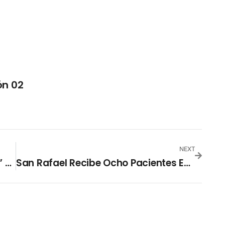
ón 02
NEXT
El Sistema De Salud Está Al “límite” Afirma Ministro
San Rafael Recibe Ocho Pacientes En Estado “complicado” Por Covid-19 En Las Últimas Horas