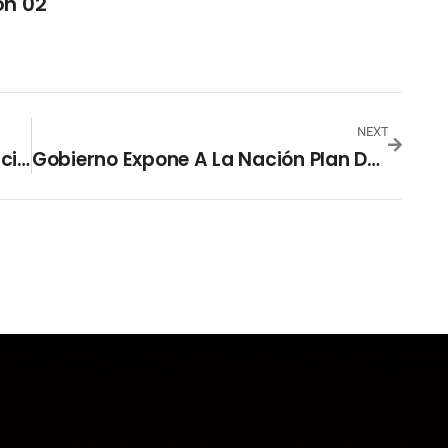
ón 02
NEXT
El Salvador Se Aproxima A 1,800 Pacientes Recuperados De Covid-19
Gobierno Expone A La Nación Plan De Reapertura Económica