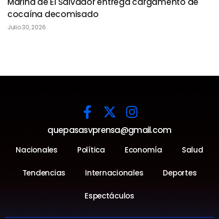
Marina de El Salvador entrega cargamento de
cocaína decomisado
Julio 30, 2026
quepasasvprensa@gmail.com
Nacionales
Política
Economía
Salud
Tendencias
Internacionales
Deportes
Espectáculos