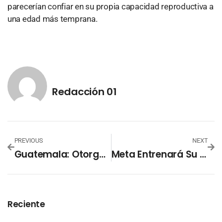
parecerían confiar en su propia capacidad reproductiva a
una edad más temprana.
Redacción 01
PREVIOUS
NEXT
Guatemala: Otorgan Arresto Domiciliario A José Rubén Zamora
Meta Entrenará Su IA De Video Con Películas De Terror
Reciente