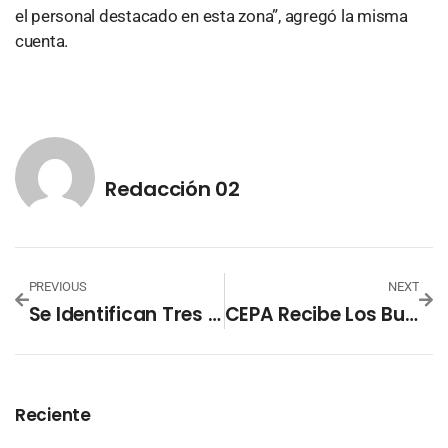
el personal destacado en esta zona”, agregó la misma
cuenta.
Redacción 02
PREVIOUS
NEXT
Se Identifican Tres Terrenos Para La Construcción De Las Viviendas Para Las Familias Afectadas De Nejapa, Según Vivienda
CEPA Recibe Los Buques Que Transportan 1,544 Toneladas Métricas De Alimentos
Reciente