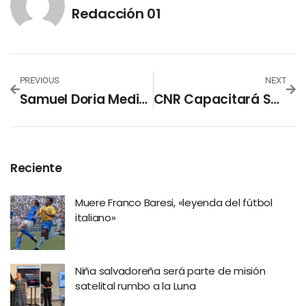
Redacción 01
PREVIOUS
NEXT
Samuel Doria Medina Llama A La Unidad De Bolivia
CNR Capacitará Sobre La Garantía Mobiliaria Ante La Insolvencia
Reciente
Muere Franco Baresi, «leyenda del fútbol
italiano»
Niña salvadoreña será parte de misión
satelital rumbo a la Luna