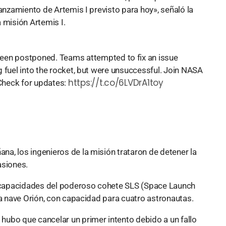
lanzamiento de Artemis I previsto para hoy», señaló la
 misión Artemis I.
een postponed. Teams attempted to fix an issue
ng fuel into the rocket, but were unsuccessful. Join NASA
https://t.co/6LVDrA1toy
 Check for updates:
a, los ingenieros de la misión trataron de detener la
asiones.
as capacidades del poderoso cohete SLS (Space Launch
la nave Orión, con capacidad para cuatro astronautas.
ubo que cancelar un primer intento debido a un fallo