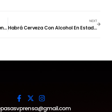
NEXT
Barcelona Golea Al Sevilla Y Mantiene Su Invicto En La Liga De España
Habrá Cerveza Con Alcohol En Estadios Durante El Mundial Qatar 2022
pasasvprensa@gmail.com