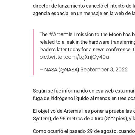
director de lanzamiento canceló el intento de 
agencia espacial en un mensaje en la web de la
#Artemis
The
I mission to the Moon has b
related to a leak in the hardware transferri
leaders later today for a news conference.
pic.twitter.com/LgXnjCy40u
September 3, 2022
— NASA (@NASA)
Según se fue informando en esa web esta mañan
fuga de hidrógeno líquido al menos en tres oc
El objetivo de Artemis I es poner a prueba l
System), de 98 metros de altura (322 pies), y 
Como ocurrió el pasado 29 de agosto, cuando h