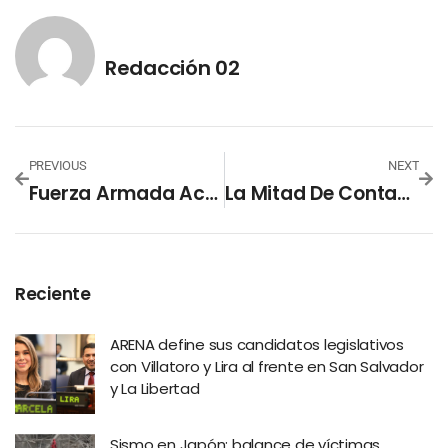
Redacción 02
PREVIOUS
NEXT
Fuerza Armada Acudió El Auxilio Y Verificó Situación De Colonia Santa Lucía Anoche
La Mitad De Contagios De Covid-19 Del País Se Albergan En La Capital
Reciente
ARENA define sus candidatos legislativos
con Villatoro y Lira al frente en San Salvador
y La Libertad
Sismo en Japón: balance de víctimas