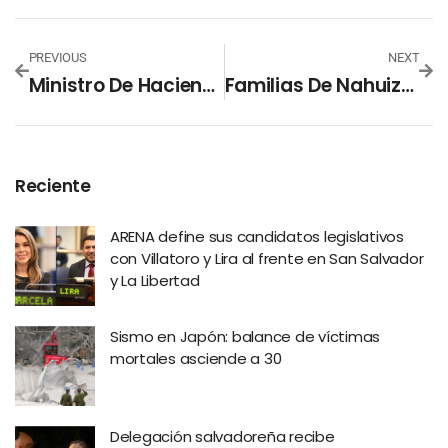
PREVIOUS
NEXT
Ministro De Hacienda: “Hemos Recibido 461,000 Declaraciones Del Impuesto Sobre La Renta”
Familias De Nahuizalco Reciben Contribuciones Para Accesos A Viviendas
Reciente
ARENA define sus candidatos legislativos
con Villatoro y Lira al frente en San Salvador
y La Libertad
Sismo en Japón: balance de víctimas
mortales asciende a 30
Delegación salvadoreña recibe