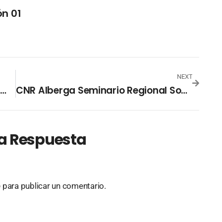
n 01
NEXT
CNR Llamó A Proteger El Legado Familiar Mediante El Registro
CNR Alberga Seminario Regional Sobre Garantías Mobiliarias
a Respuesta
o
para publicar un comentario.