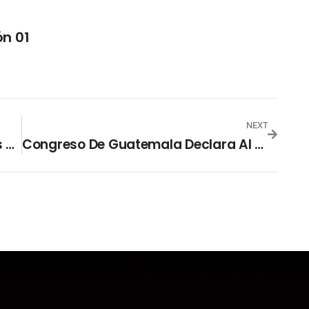
n 01
NEXT
Yanira Berríos, Aclara Los Rumores Y Críticas Tras Su Aparición En Un Programa De Televisión
Congreso De Guatemala Declara Al Movimiento Semilla Como Formación Independiente Tras Suspensión Provisional