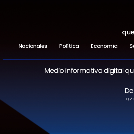
que
Nacionales
Política
Economía
S
Medio informativo digital q
De
Qué P