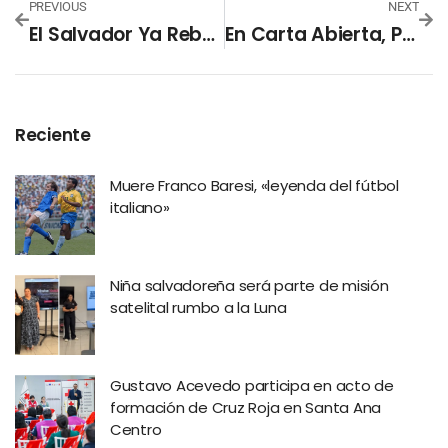
PREVIOUS
NEXT
El Salvador Ya Rebasa Las 140 Mil Pruebas De Covid-19
En Carta Abierta, Presidente Bukele Pide A Diputados Y Magistrados De Sala Facultades
Reciente
Muere Franco Baresi, «leyenda del fútbol
italiano»
Niña salvadoreña será parte de misión
satelital rumbo a la Luna
Gustavo Acevedo participa en acto de
formación de Cruz Roja en Santa Ana
Centro