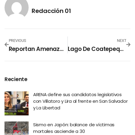
Redacción 01
PREVIOUS
NEXT
Reportan Amenaza De Bomba En Sede Central Del Banco De La Nación Argentina
Lago De Coatepeque Vuelve A Teñirse De Turquesa
Reciente
ARENA define sus candidatos legislativos
con Villatoro y Lira al frente en San Salvador
y La Libertad
Sismo en Japón: balance de víctimas
mortales asciende a 30