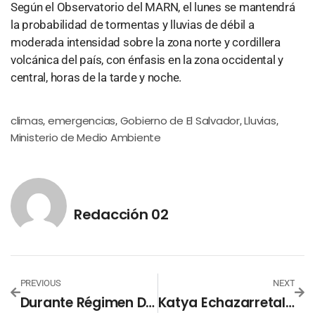
Según el Observatorio del MARN, el lunes se mantendrá
la probabilidad de tormentas y lluvias de débil a
moderada intensidad sobre la zona norte y cordillera
volcánica del país, con énfasis en la zona occidental y
central, horas de la tarde y noche.
climas
emergencias
Gobierno de El Salvador
Lluvias
,
,
,
,
Ministerio de Medio Ambiente
Redacción 02
PREVIOUS
NEXT
Durante Régimen De Excepción Se Contabilizan 37,000 Mil Capturados
Katya Echazarretala Primera Mujer Mexicana En Ir Al Espacio