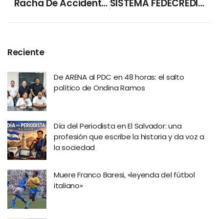
Racha De Accidentes De Tránsito En El Inicio De Vacaciones Agostinas
SISTEMA FEDECRÉDITO En El Ranking De Los Mejores Lugares Para Trabajar En América Latina
Reciente
De ARENA al PDC en 48 horas: el salto
político de Ondina Ramos
Día del Periodista en El Salvador: una
profesión que escribe la historia y da voz a
la sociedad
Muere Franco Baresi, «leyenda del fútbol
italiano»