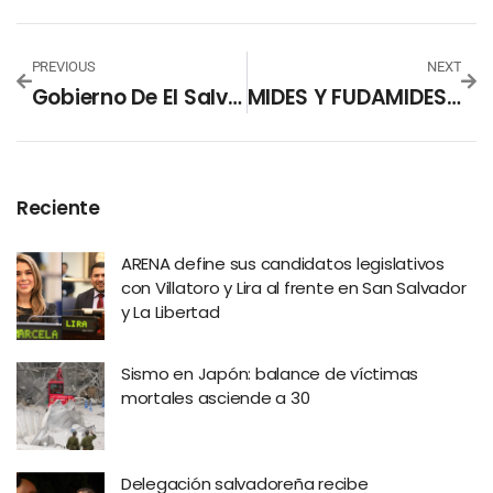
PREVIOUS
NEXT
Gobierno De El Salvador Culmina Con Éxito Examen Nacional De Aspirantes A Residencias
MIDES Y FUDAMIDES, Junto A Creadores De Contenido Realizan Campaña De Limpieza En La Libertad
Reciente
ARENA define sus candidatos legislativos
con Villatoro y Lira al frente en San Salvador
y La Libertad
Sismo en Japón: balance de víctimas
mortales asciende a 30
Delegación salvadoreña recibe