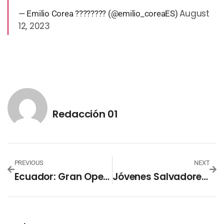
August
— Emilio Corea ???????? (@emilio_coreaES)
12, 2023
Redacción 01
PREVIOUS
NEXT
Ecuador: Gran Operativo Para Trasladar A Líder Pandillero
Jóvenes Salvadoreñas Destacan En La Olimpiada Panamericana Femenil De Matemáticas