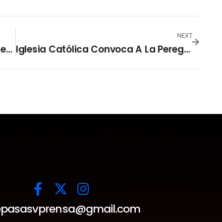
NEXT
Estados Unidos Asignó $240 Millones En Condición Para El Salvador, Guatemala Y Honduras.
Iglesia Católica Convoca A La Peregrinación “Camino De San Óscar Romero”
pasasvprensa@gmail.com