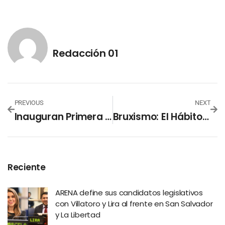
Redacción 01
PREVIOUS
NEXT
Inauguran Primera Clínica De Neurodesarrollo Infantil Para Atención Especializada De Niños
Bruxismo: El Hábito Involuntario De Rechinar Los Dientes Que Puede Afectar La Salud Dental
Reciente
ARENA define sus candidatos legislativos
con Villatoro y Lira al frente en San Salvador
y La Libertad