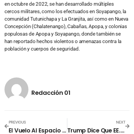
en octubre de 2022, se han desarrollado múltiples
cercos militares, como los efectuados en Soyapango, la
comunidad Tutunichapa y La Granjita, así como en Nueva
Concepción (Chalatenango), Cabañas, Apopa, y colonias
populosas de Apopa y Soyapango, donde también se
han reportado hechos violentos o amenazas contra la
población y cuerpos de seguridad.
Redacción 01
PREVIOUS
NEXT
El Vuelo Al Espacio De Katy Perry Habría Dinamitado Su Relación Con Orlando Bloom
Trump Dice Que EE.UU. Realizó «ataque Muy Exitoso» En Irán