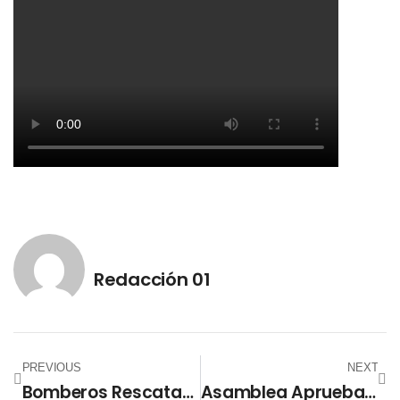
Redacción 01
PREVIOUS
NEXT
Bomberos Rescatan A Perrita Que Cayó A Un Barranco De 40 Metros En San Vicente
Asamblea Aprueba Ley De Agentes Extranjeros Con Impuesto Del 30 %