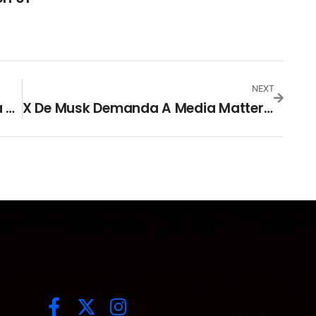
NEXT
Asamblea Homologa Fecha Del Día Nacional De Oración
X De Musk Demanda A Media Matters Por Acusarla De Antisemita