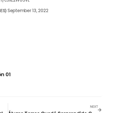
com/cJxE2W63VL
September 13, 2022
nES)
n 01
NEXT