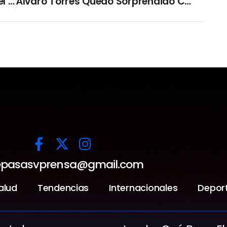
¿Por Qué El Ataúd De La Reina Isabel II Está Forrado De Plomo?
Álvaro Torres Quedó Sorprendido Con El Talento De Joven Salvadoreño Que Interpretó Uno De Sus Exitos
pasasvprensa@gmail.com
alud
Tendencias
Internacionales
Depor