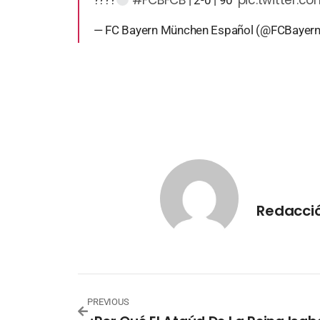
#FCBFCB
pic.twitter.
????
| 2-0 | 90'
— FC Bayern München Español (@FCBayer
Redacció
PREVIOUS