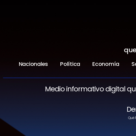
que
Nacionales
Política
Economía
S
Medio informativo digital q
De
Qué P