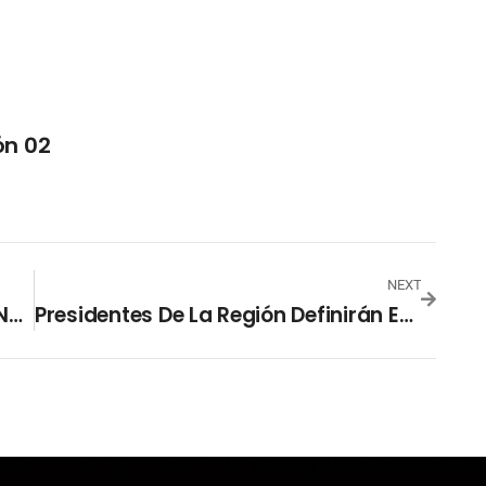
ón 02
NEXT
Mueren Al Menos 24 Palestinos En Nueva Escalada Entre Israel Y Yihad Islámica
Presidentes De La Región Definirán Este Mes Al Nuevo Secretario General Del SICA