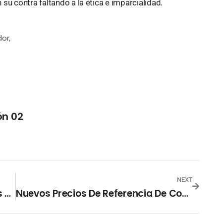
su contra faltando a la ética e imparcialidad.
dor
,
ón 02
NEXT
La Música Estuvo De Fiesta Con Los Grammys 2022
Nuevos Precios De Referencia De Combustible Registran Fuertes Alzas