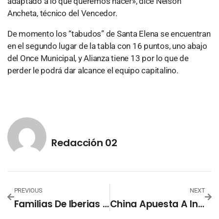
adaptado a lo que queremos hacer», dice Nelson
Ancheta, técnico del Vencedor.
De momento los “tabudos” de Santa Elena se encuentran
en el segundo lugar de la tabla con 16 puntos, uno abajo
del Once Municipal, y Alianza tiene 13 por lo que de
perder le podrá dar alcance el equipo capitalino.
Redacción 02
PREVIOUS
NEXT
Familias De Iberias Unidas, Naval E Independencia Se Acercan Al Sueño De Estreñar Vivienda
China Apuesta A Innovadoras Tecnologías Para Combatir Al Coronavirus