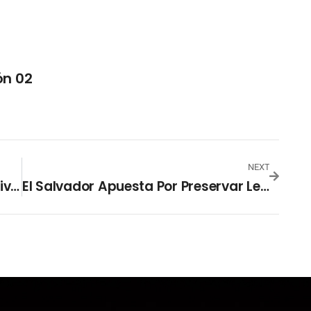
ón 02
NEXT
Evo Morales Ya No Regresará A Bolivia
El Salvador Apuesta Por Preservar Lenguas Autóctonas