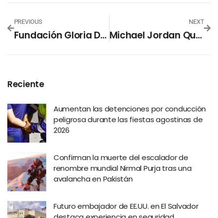
PREVIOUS
NEXT
Fundación Gloria De Kriete Lanza Escuela Científica Oportunidad-X
Michael Jordan Quiere Quitarle El Récord A Maradona De La Camisa Más Cara En Subastas
Reciente
Aumentan las detenciones por conducción
peligrosa durante las fiestas agostinas de
2026
Confirman la muerte del escalador de
renombre mundial Nirmal Purja tras una
avalancha en Pakistán
Futuro embajador de EE.UU. en El Salvador
destaca experiencia en seguridad