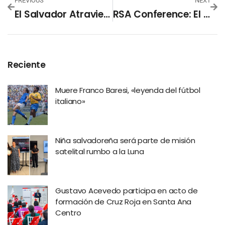
PREVIOUS
NEXT
El Salvador Atraviesa Quinta Ola De Contagios De Covid-19
RSA Conference: El Evento De Ciberseguridad Más Importante Del Mundo
Reciente
Muere Franco Baresi, «leyenda del fútbol
italiano»
Niña salvadoreña será parte de misión
satelital rumbo a la Luna
Gustavo Acevedo participa en acto de
formación de Cruz Roja en Santa Ana
Centro