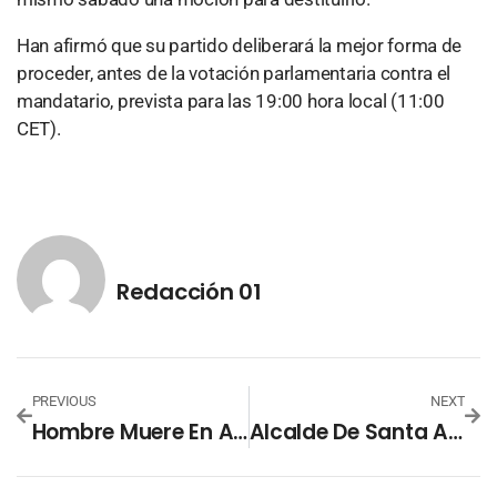
Han afirmó que su partido deliberará la mejor forma de
proceder, antes de la votación parlamentaria contra el
mandatario, prevista para las 19:00 hora local (11:00
CET).
Redacción 01
PREVIOUS
NEXT
Hombre Muere En Accidente De Tránsito En La Carretera Panamericana
Alcalde De Santa Ana Centro Recibe La «Medalla Al Mérito Ben Llamat» En La Cumbre Mundial De Municipalidades 2024